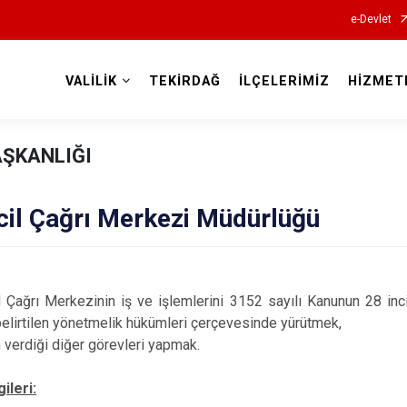
e-Devlet
VALİLİK
TEKİRDAĞ
İLÇELERİMİZ
HİZMET
Valilikler
AŞKANLIĞI
cil Çağrı Merkezi Müdürlüğü
 Çağrı Merkezinin iş ve işlemlerini 3152 sayılı Kanunun 28 in
belirtilen yönetmelik hükümleri çerçevesinde yürütmek,
 verdiği diğer görevleri yapmak.
gileri: