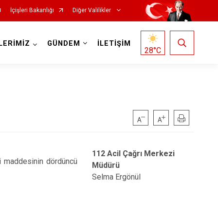
İçişleri Bakanlığı
Diğer Valilikler
LERİMİZ
GÜNDEM
İLETİŞİM
28
°C
112 Acil Çağrı Merkezi
ci maddesinin dördüncü
Müdürü
Selma Ergönül