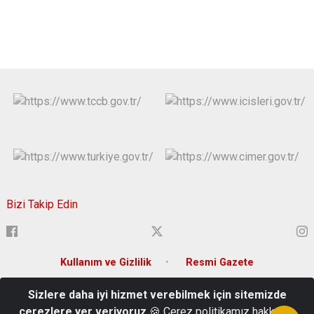
Bizi Takip Edin
Kullanım ve Gizlilik
Resmi Gazete
Sizlere daha iyi hizmet verebilmek için sitemizde
Ortacami Mah. Hükümet Cad. Süleymanpaşa/Tekirdağ
çerezlere yer veriyoruz
🍪 Çerez politikamız hakkında