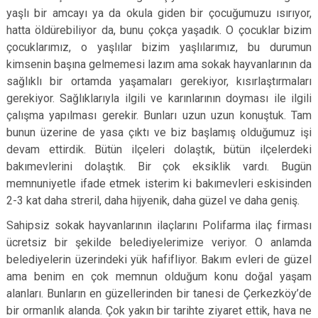
yaşlı bir amcayı ya da okula giden bir çocuğumuzu ısırıyor,
hatta öldürebiliyor da, bunu çokça yaşadık. O çocuklar bizim
çocuklarımız, o yaşlılar bizim yaşlılarımız, bu durumun
kimsenin başına gelmemesi lazım ama sokak hayvanlarının da
sağlıklı bir ortamda yaşamaları gerekiyor, kısırlaştırmaları
gerekiyor. Sağlıklarıyla ilgili ve karınlarının doyması ile ilgili
çalışma yapılması gerekir. Bunları uzun uzun konuştuk. Tam
bunun üzerine de yasa çıktı ve biz başlamış olduğumuz işi
devam ettirdik. Bütün ilçeleri dolaştık, bütün ilçelerdeki
bakımevlerini dolaştık. Bir çok eksiklik vardı. Bugün
memnuniyetle ifade etmek isterim ki bakımevleri eskisinden
2-3 kat daha streril, daha hijyenik, daha güzel ve daha geniş.
Sahipsiz sokak hayvanlarının ilaçlarını Polifarma ilaç firması
ücretsiz bir şekilde belediyelerimize veriyor. O anlamda
belediyelerin üzerindeki yük hafifliyor. Bakım evleri de güzel
ama benim en çok memnun olduğum konu doğal yaşam
alanları. Bunların en güzellerinden bir tanesi de Çerkezköy’de
bir ormanlık alanda. Çok yakın bir tarihte ziyaret ettik, hava ne