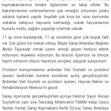
kaymakamlarımız birebir ilgilendiler ve takip ettiler. Bu
bakımevlerinin veterinerlerinin çok emeğini biliyorum çünkü
sıklıkla toplantı yaptık. İnşallah çok kısa bir süre içerisinde
sokakta sahipsiz hayvanın kalmadığı, sokak hayvanlarının
huzurlu, mutlu, sağlıklı yaşadığı ortamlar olacak.
11 ay önce buradaydık, 11 ay öncekine göre çok büyük fark
var. Çok güzel bir mekan olmuş. Başta Saray Belediye Başkanı
Abdul Taşyasan olmak üzere emeği geçen herkesi tebrik
ediyorum, teşekkür ediyorum. Bu tesisin ilçemize ve ilimize
hayırlı olmasını diliyor, hepinize sevgiler, saygılar sunuyorum.
Protokol konuşmalarının ardından Vali Soytürk ve protokol
üyeleri tarafından kurdele kesilerek açılış gerçekleştirildi.
Ardından Vali Soytürk ve protokol üyeleri, Hayvan Bakım ve
Rehabilitasyon Merkezi’ni gezdi.
Saray ilçemizde gerçekleştirilen açılışa Valimiz Sayın Recep
Soytürk’ün yanı sıra Tekirdağ Milletvekili-TBMM Katip Üyesi
Nurten Yontar, Saray Kaymakamı Refik Özsoy, Saray Belediye