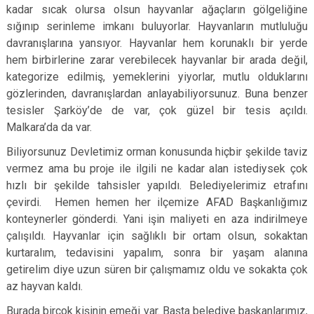
kadar sıcak olursa olsun hayvanlar ağaçların gölgeliğine
sığınıp serinleme imkanı buluyorlar. Hayvanların mutluluğu
davranışlarına yansıyor. Hayvanlar hem korunaklı bir yerde
hem birbirlerine zarar verebilecek hayvanlar bir arada değil,
kategorize edilmiş, yemeklerini yiyorlar, mutlu olduklarını
gözlerinden, davranışlardan anlayabiliyorsunuz. Buna benzer
tesisler Şarköy’de de var, çok güzel bir tesis açıldı.
Malkara’da da var.
Biliyorsunuz Devletimiz orman konusunda hiçbir şekilde taviz
vermez ama bu proje ile ilgili ne kadar alan istediysek çok
hızlı bir şekilde tahsisler yapıldı. Belediyelerimiz etrafını
çevirdi. Hemen hemen her ilçemize AFAD Başkanlığımız
konteynerler gönderdi. Yani işin maliyeti en aza indirilmeye
çalışıldı. Hayvanlar için sağlıklı bir ortam olsun, sokaktan
kurtaralım, tedavisini yapalım, sonra bir yaşam alanına
getirelim diye uzun süren bir çalışmamız oldu ve sokakta çok
az hayvan kaldı.
Burada birçok kişinin emeği var. Başta belediye başkanlarımız,