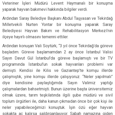
Veteriner İşleri Müdürü Levent Haymanalı bir konuşma
yaparak hayvan bakımevi hakkında bilgiler verdi.
Ardından Saray Belediye Başkanı Abdul Taşyasan ve Tekirdağ
Milletvekili Nurten Yontar bir konuşma yaparak Saray
Belediyesi Hayvan Bakım ve Rehabilitasyon Merkezi’nin
ilçeye hayırlı olmasını temenni ettiler.
Ardından konuşan Vali Soytürk; “3 yıl önce Tekirdağ’da göreve
başladım. Göreve başlamamdan 2 ay önce İstanbul Valisi
Sayın Davut Gül İstanbul’da göreve başlamıştı ve bir TV
programında İstanbul’un sokak hayvanları problemi var
demişti. Kendisi ile Kilis ve Gaziantep’te komşu illerde
çalışmıştık, yine komşu illerde çalışıyoruz. “Neler yapılmalı”
diye kendisine paylaştığımda Sayın Valimiz yaptığı
çalışmalardan bahsetmişti. Bunun üzerine başta üniversitemiz
olmak üzere, tarım teşkilatında ilgili şube müdürü ve sivil
toplum örgütleri ile, daha kanun çıkmadan önce bir çok kişi ile
neler yapabileceğimizi konuştuk. İşin özü eğer hayvan
sokakta aç kalırsa saldırganlaşıyor. Sabah namazına giden