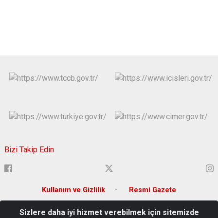
Bizi Takip Edin
Kullanım ve Gizlilik
Resmi Gazete
Sizlere daha iyi hizmet verebilmek için sitemizde
Ortacami Mah. Hükümet Cad. Süleymanpaşa/Tekirdağ