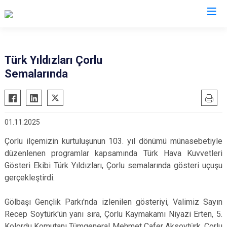
Valilikler
Türk Yıldızları Çorlu
Semalarında
01.11.2025
Çorlu ilçemizin kurtuluşunun 103. yıl dönümü münasebetiyle
düzenlenen programlar kapsamında Türk Hava Kuvvetleri
Gösteri Ekibi Türk Yıldızları, Çorlu semalarında gösteri uçuşu
gerçekleştirdi.
Gölbaşı Gençlik Parkı'nda izlenilen gösteriyi, Valimiz Sayın
Recep Soytürk'ün yanı sıra, Çorlu Kaymakamı Niyazi Erten, 5.
Kolordu Komutanı Tümgeneral Mehmet Cafer Aksoytürk, Çorlu