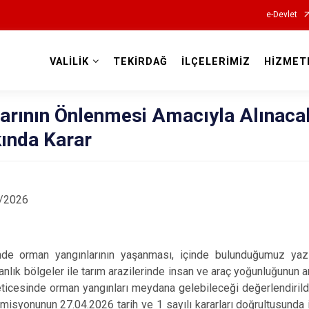
e-Devlet
VALİLİK
TEKİRDAĞ
İLÇELERİMİZ
HİZMET
Valilikler
arının Önlenmesi Amacıyla Alınaca
kında Karar
/2026
n yangınlarının yaşanması, içinde bulunduğumuz yaz m
manlık bölgeler ile tarım arazilerinde insan ve araç yoğunluğunun a
eticesinde orman yangınları meydana gelebileceği değerlendirild
misyonunun 27.04.2026 tarih ve 1 sayılı kararları doğrultusunda i