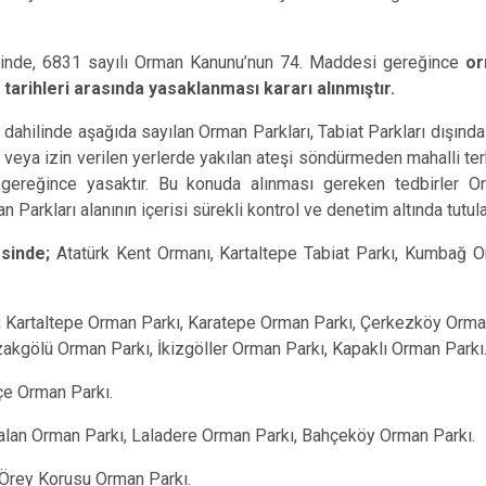
hilinde, 6831 sayılı Orman Kanunu’nun 74. Maddesi gereğince
or
 tarihleri arasında yasaklanması kararı alınmıştır.
rı dahilinde aşağıda sayılan Orman Parkları, Tabiat Parkları dışınd
 veya izin verilen yerlerde yakılan ateşi söndürmeden mahalli t
ereğince yasaktır. Bu konuda alınması gereken tedbirler Orm
 Parkları alanının içerisi sürekli kontrol ve denetim altında tutula
inde;
Atatürk Kent Ormanı, Kartaltepe Tabiat Parkı, Kumbağ O
;
Kartaltepe Orman Parkı, Karatepe Orman Parkı, Çerkezköy Orma
akgölü Orman Parkı, İkizgöller Orman Parkı, Kapaklı Orman Parkı
çe Orman Parkı.
alan Orman Parkı, Laladere Orman Parkı, Bahçeköy Orman Parkı.
Örey Korusu Orman Parkı.