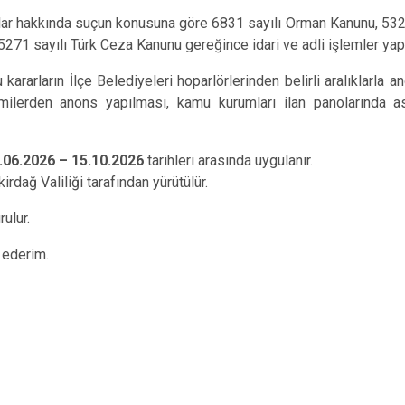
ar hakkında suçun konusuna göre 6831 sayılı Orman Kanunu, 5326
271 sayılı Türk Ceza Kanunu gereğince idari ve adli işlemler yapı
 kararların İlçe Belediyeleri hoparlörlerinden belirli aralıklarla 
amilerden anons yapılması, kamu kurumları ilan panolarında a
.06.2026 – 15.10.2026
tarihleri arasında uygulanır.
rdağ Valiliği tarafından yürütülür.
ulur.
a ederim.