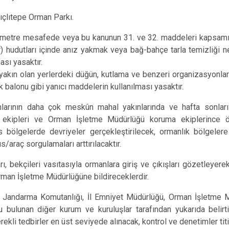
ıçlıtepe Orman Parkı.
lometre mesafede veya bu kanunun 31. ve 32. maddeleri kapsamı
er) hudutları içinde anız yakmak veya bağ-bahçe tarla temizliği ne
ması yasaktır.
yakın olan yerlerdeki düğün, kutlama ve benzeri organizasyonla
ek balonu gibi yanıcı maddelerin kullanılması yasaktır.
larının daha çok meskûn mahal yakınlarında ve hafta sonlar
 ekipleri ve Orman İşletme Müdürlüğü koruma ekiplerince ö
bölgelerde devriyeler gerçekleştirilecek, ormanlık bölgelere g
s/araç sorgulamaları arttırılacaktır.
, bekçileri vasıtasıyla ormanlara giriş ve çıkışları gözetleyerek
rman İşletme Müdürlüğüne bildireceklerdir.
İl Jandarma Komutanlığı, İl Emniyet Müdürlüğü, Orman İşletme
 bulunan diğer kurum ve kuruluşlar tarafından yukarıda belirti
li tedbirler en üst seviyede alınacak, kontrol ve denetimler titi