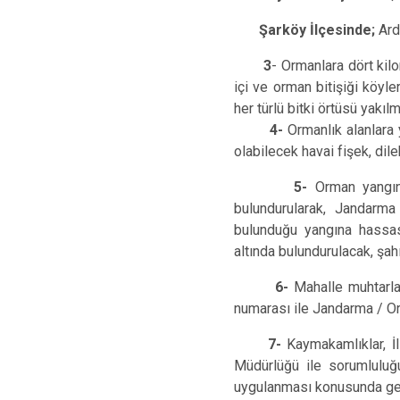
Şarköy İlçesinde;
Ard
3
- Ormanlara dört ki
içi ve orman bitişiği köyl
her türlü bitki örtüsü yakıl
4-
Ormanlık alanlara 
olabilecek havai fişek, dil
5-
Orman yangın
bulundurularak, Jandarma
bulunduğu yangına hassas 
altında bulundurulacak, şahı
6-
Mahalle muhtarları
numarası ile Jandarma / O
7-
Kaymakamlıklar, 
Müdürlüğü ile sorumluluğu
uygulanması konusunda gerek