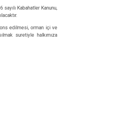
 sayılı Kabahatler Kanunu,
lacaktır.
anons edilmesi, orman içi ve
sılmak suretiyle halkımıza