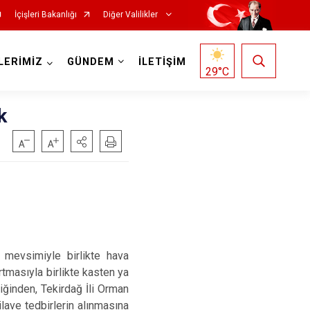
İçişleri Bakanlığı
Diğer Valilikler
LERİMİZ
GÜNDEM
İLETİŞİM
29
°C
k
evsimiyle birlikte hava
rtmasıyla birlikte kasten ya
iğinden, Tekirdağ İli Orman
lave tedbirlerin alınmasına