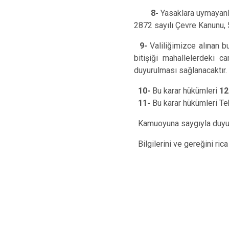
8-
Yasaklara uymayanl
2872 sayılı Çevre Kanunu, 5
9-
Valiliğimizce alınan bu
bitişiği mahallelerdeki c
duyurulması sağlanacaktır.
10-
Bu karar hükümleri
12
11-
Bu karar hükümleri Teki
Kamuoyuna saygıyla duyur
Bilgilerini ve gereğini ric