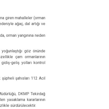
na giren mahalleler (orman
deniyle ağaç, dal artığı ve
rda, orman yangınına neden
ı yoğunlaştığı göz önünde
zellikle çam ormanlarının
idiş-geliş yolları kontrol
 şüpheli şahısları 112 Acil
 Müdürlüğü, DKMP Tekirdağ
len yasaklama kararlarının
zlikle sürdürülecektir.