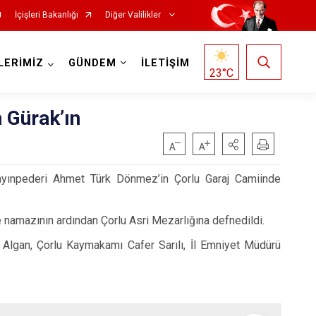
İçişleri Bakanlığı
Diğer Valilikler
LERİMİZ
GÜNDEM
İLETİŞİM
23
°C
 Gürak’ın
Kayınpederi Ahmet Türk Dönmez’in Çorlu Garaj Camiinde
 namazının ardından Çorlu Asri Mezarlığına defnedildi.
k Algan, Çorlu Kaymakamı Cafer Sarılı, İl Emniyet Müdürü