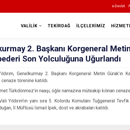
e-Devlet
VALİLİK
TEKİRDAĞ
İLÇELERİMİZ
HİZMET
Valilikler
kurmay 2. Başkanı Korgeneral Metin
pederi Son Yolculuğuna Uğurlandı
Yıldırım, Genelkurmay 2. Başkanı Korgeneral Metin Gürak’ın 
cenaze törenine katıldı.
met Türkd
önmez’in naaşı, öğle namazına müteakip kılınan cenaze
li Yıldırım’ın yanı sıra 5. Kolordu Komutanı Tuğgeneral Tevfi
ğan, İl Müftüsü İsmail İpek, dost ve akrabaları katıldı.