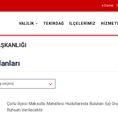
e-Devlet
VALİLİK
TEKİRDAĞ
İLÇELERİMİZ
HİZMET
Valilikler
AŞKANLIĞI
lanları
ğı seçiniz
Çorlu İlçesi Maksutlu Mahallesi Hudutlarında Bulunan I(a) G
Ruhsatı Verilecektir.