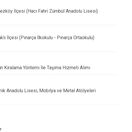
rkezköy İlçesi (Hacı Fahri Zümbül Anadolu Lisesi)
klı İlçesi (Pınarça İlkokulu - Pınarça Ortaokulu)
çin Kiralama Yöntemi İle Taşıma Hizmeti Alımı
knik Anadolu Lisesi, Mobilya ve Metal Atölyeleri
r